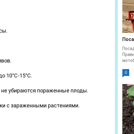
сы.
Поса
Поса
Прави
вов.
мотоб
0
о 10°C-15°C.
я не убираются пораженные плоды.
ки с зараженными растениями.