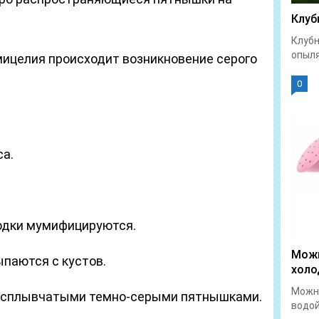
Клуб
Клубн
опыля
мицелия происходит возникновение серого
0
са.
одки мумифицируются.
Можн
паются с кустов.
холо
Можно
асплывчатыми темно-серыми пятнышками.
водой