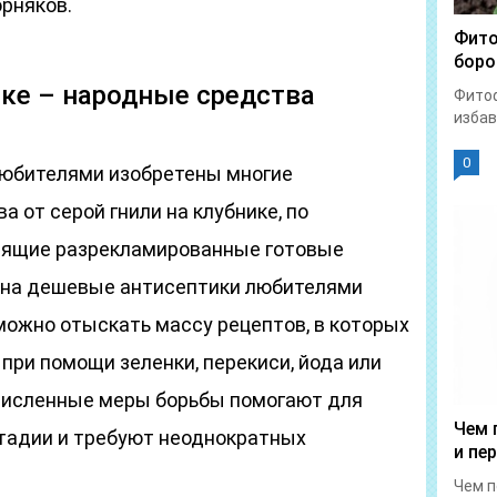
орняков.
Фито
боро
ике – народные средства
Фитоф
избав
0
 любителями изобретены многие
 от серой гнили на клубнике, по
дящие разрекламированные готовые
вна дешевые антисептики любителями
можно отыскать массу рецептов, в которых
ри помощи зеленки, перекиси, йода или
численные меры борьбы помогают для
Чем 
стадии и требуют неоднократных
и пе
Чем п