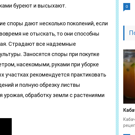
ками буреют и высыхают.
0
е споры дают несколько поколений, если
П
овремя не отыскать, то они способны
жая. Страдают все надземные
ультуры. Заносятся споры при покупке
ветром, насекомыми, руками при уборке
ых участках рекомендуется практиковать
ений и полную обрезку листвы
я урожая, обработку земли с растениями
Каба
Кабач
рецеп