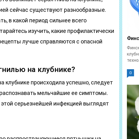
ией сейчас существуют разнообразные.
ь, в какой период сильнее всего
тарайтесь изучить, какие профилактически
Финс
рецепты лучше справляются с опасной
Финск
клубн
техно
 гнилью на клубнике?
0
на клубнике происходила успешно, следует
 распознавать мельчайшие ее симптомы.
 этой серьезнейшей инфекцией выглядят
тро распространяющиеся пятнышки на