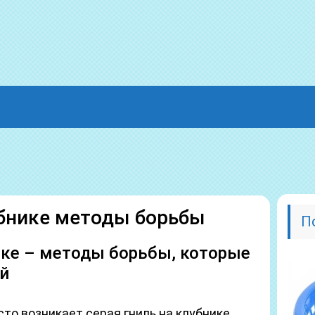
убнике методы борьбы
П
ике – методы борьбы, которые
й
то возникает серая гниль на клубнике,