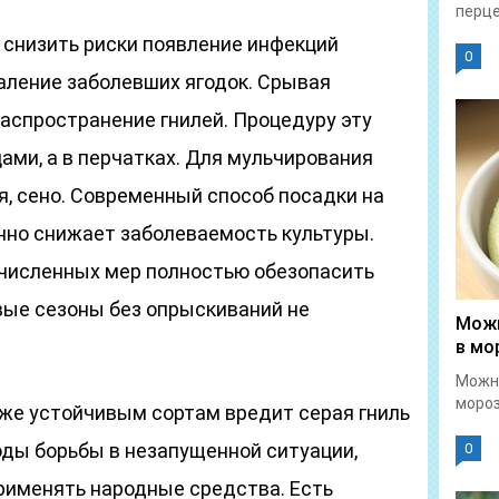
перце
снизить риски появление инфекций
0
аление заболевших ягодок. Срывая
аспространение гнилей. Процедуру эту
ами, а в перчатках. Для мульчирования
я, сено. Современный способ посадки на
но снижает заболеваемость культуры.
численных мер полностью обезопасить
вые сезоны без опрыскиваний не
Можн
в мо
Можн
мороз
же устойчивым сортам вредит серая гниль
оды борьбы в незапущенной ситуации,
0
именять народные средства. Есть