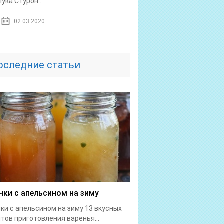
лука Стурон...
02.03.2020
оследние статьи
чки с апельсином на зиму
ки с апельсином на зиму 13 вкусных
тов приготовления варенья...