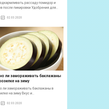
одкармливать рассаду помидор и
в после пикировки Удобрения для...
02.03.2020
о ли замораживать баклажаны
розилке на зиму
о ли замораживать баклажаны в
илке на зиму Вкус и...
02.03.2020