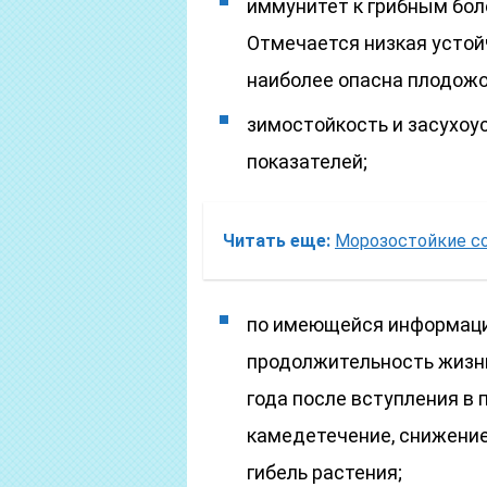
иммунитет к грибным бол
Отмечается низкая устой
наиболее опасна плодожо
зимостойкость и засухо
показателей;
Читать еще:
Морозостойкие с
по имеющейся информаци
продолжительность жизни
года после вступления в
камедетечение, снижение
гибель растения;