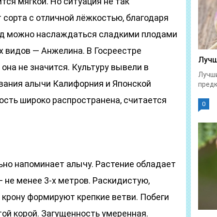
тся мягкой. Но ситуация не так
 сорта с отличной лёжкостью, благодаря
од можно наслаждаться сладкими плодами
х видов — Анжелина. В Госреестре
Лучш
на не значится. Культуру вывели в
Лучши
ивания алычи Калифорния и Японской
предк
ость широко распространена, считается
0
ьно напоминает алычу. Растение обладает
 не менее 3-х метров. Раскидистую,
крону формируют крепкие ветви. Побеги
ой корой. Загущенность умеренная.