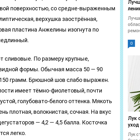
Лучш
товой поверхностью, со средне-выраженным
лени
липтическая, верхушка заострённая,
Лучши
облас
овая пластина Анжелины изогнута по
ремон
недлинный.
0
т сливовые. По размеру крупные,
овидной формы. Обычная масса 50 — 90
 150 грамм. Брюшной шов слабо выражен.
елости имеет тёмно-фиолетовый, почти
устой, голубовато-белого оттенка. Мякоть
ень плотная, волокнистая, сочная. На вкус
Лук 
егустаторов — 4,2 — 4,5 балла. Косточка
уход
тся легко.
Лук с