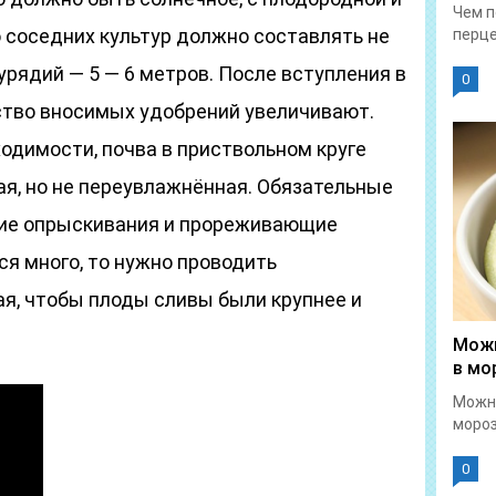
Чем п
 соседних культур должно составлять не
перце
рядий — 5 — 6 метров. После вступления в
0
тво вносимых удобрений увеличивают.
одимости, почва в приствольном круге
я, но не переувлажнённая. Обязательные
ие опрыскивания и прореживающие
ся много, то нужно проводить
я, чтобы плоды сливы были крупнее и
Можн
в мо
Можн
мороз
0