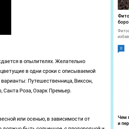
Фито
боро
Фитоф
избав
0
дается в опылителях. Желательно
 цветущие в одни сроки с описываемой
 варианты: Путешественница, Виксон,
, Санта Роза, Озарк Премьер.
Чем 
есной или осенью, в зависимости от
и пе
 должно быть солнечное, с плодородной и