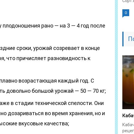
Сорт 
0
 плодоношения рано — на 3 — 4 год после
П
здние сроки, урожай созревает в конце
я, что причисляет разновидность к
 плавно возрастающая каждый год. С
ь довольно большой урожай — 50 — 70 кг;
же в стадии технической спелости. Они
но дозариваться во время хранения, но и
Каба
ысокие вкусовые качества;
Кабач
рецеп