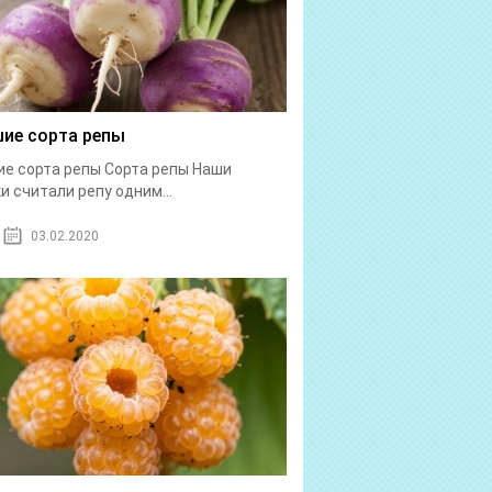
ие сорта репы
е сорта репы Сорта репы Наши
и считали репу одним...
03.02.2020