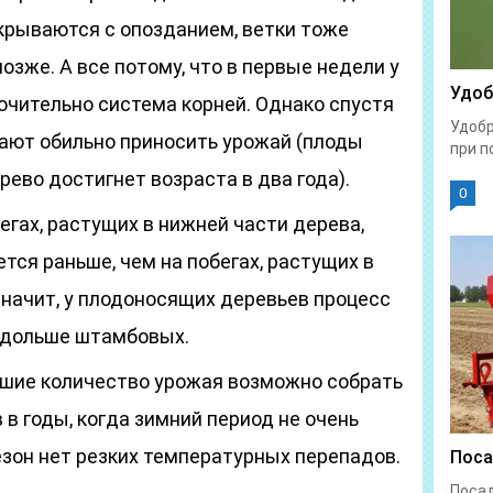
ткрываются с опозданием, ветки тоже
озже. А все потому, что в первые недели у
Удоб
ючительно система корней. Однако спустя
Удобр
нают обильно приносить урожай (плоды
при п
рево достигнет возраста в два года).
0
бегах, растущих в нижней части дерева,
тся раньше, чем на побегах, растущих в
значит, у плодоносящих деревьев процесс
 дольше штамбовых.
льшие количество урожая возможно собрать
в годы, когда зимний период не очень
езон нет резких температурных перепадов.
Поса
Поса