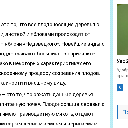
 это то, что все плодоносящие деревья с
, листвой и яблоками происходят от
 – яблони «Недзвецкого». Новейшие виды с
 поддерживают большинство признаков
Удоб
ако в некоторых характеристиках его
Удобр
скоренному процессу созревания плодов,
при п
жайности и внешнему виду.
0
 – это то, что сажать данные деревья
апитанную почву. Плодоносящие деревья с
П
и имеют разноцветную мякоть, отдают
ым серым лесным землям и черноземам.