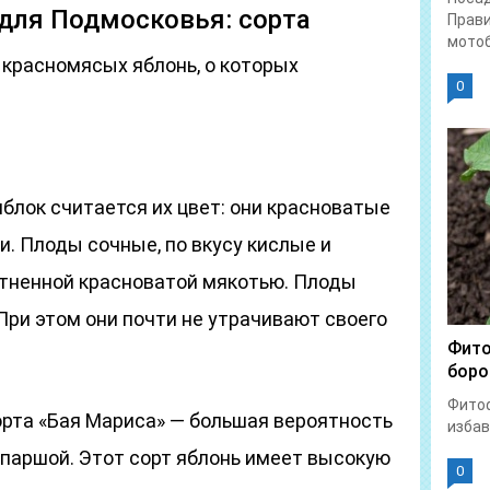
для Подмосковья: сорта
Прави
мотоб
 красномясых яблонь, о которых
0
блок считается их цвет: они красноватые
. Плоды сочные, по вкусу кислые и
отненной красноватой мякотью. Плоды
При этом они почти не утрачивают своего
Фито
боро
Фитоф
рта «Бая Мариса» — большая вероятность
избав
 паршой. Этот сорт яблонь имеет высокую
0