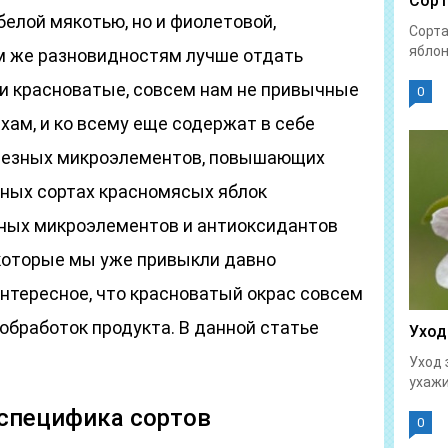
Сорт
белой мякотью, но и фиолетовой,
Сорта
яблон
им же разновидностям лучше отдать
ри красноватые, совсем нам не привычные
0
хам, и ко всему еще содержат в себе
олезных микроэлементов, повышающих
ных сортах красномясых яблок
ных микроэлементов и антиоксидантов
 которые мы уже привыкли давно
интересное, что красноватый окрас совсем
 обработок продукта. В данной статье
Уход
Уход 
ухажи
 специфика сортов
0