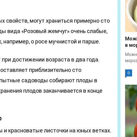
ых свойств, могут храниться примерно сто
ды вида «Розовый жемчуг» очень слабые,
Можн
, например, о росе мучнистой и парше.
в мо
Можн
при достижении возраста в два года.
мороз
составляет приблизительно сто
0
Опытные садоводы собирают плоды в
хранения плодов заканчивается в конце
о
ы и красноватые листочки на юных ветках.