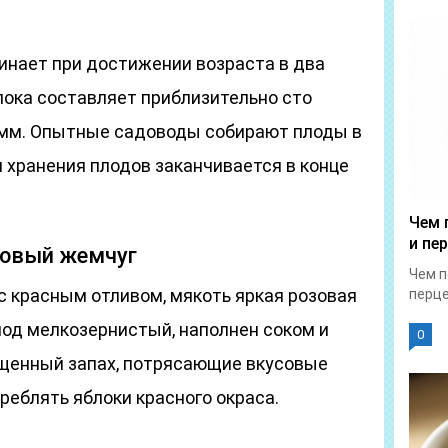
инает при достижении возраста в два
лока составляет приблизительно сто
амм. Опытные садоводы собирают плоды в
 хранения плодов заканчивается в конце
Чем 
и пе
зовый жемчуг
Чем п
с красным отливом, мякоть яркая розовая
перце
лод мелкозернистый, наполнен соком и
0
щенный запах, потрясающие вкусовые
реблять яблоки красного окраса.