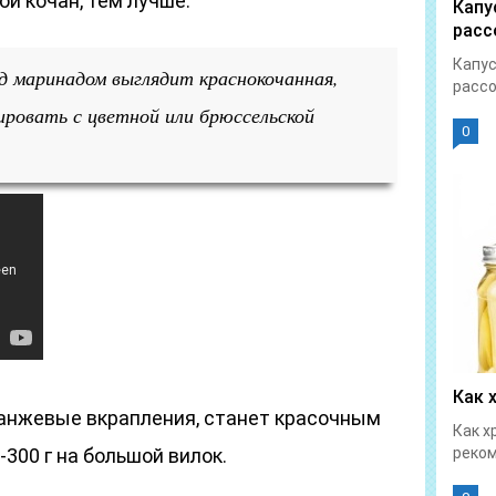
ой кочан, тем лучше.
Капу
расс
Капус
д маринадом выглядит краснокочанная,
рассо
ровать с цветной или брюссельской
0
Как 
анжевые вкрапления, станет красочным
Как х
300 г на большой вилок.
реком