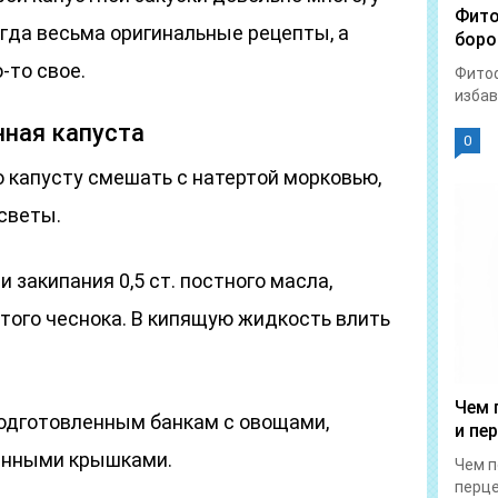
Фито
огда весьма оригинальные рецепты, а
боро
-то свое.
Фитоф
избав
ная капуста
0
капусту смешать с натертой морковью,
осветы.
 закипания 0,5 ст. постного масла,
того чеснока. В кипящую жидкость влить
Чем 
подготовленным банкам с овощами,
и пе
ченными крышками.
Чем п
перце