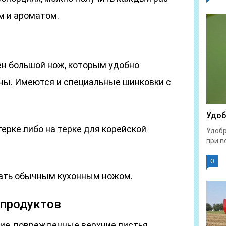
м и ароматом.
н большой нож, которым удобно
ны. Имеются и специальные шинковки с
Удоб
терке либо на терке для корейской
Удобр
при п
0
зать обычным кухонным ножом.
 продуктов
ие, поврежденные верхние листья.