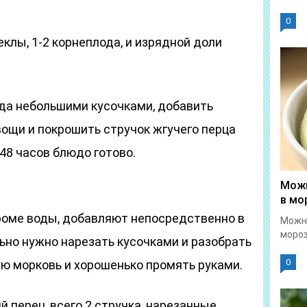
0
клы, 1-2 корнеплода, и изрядной доли
юда небольшими кусочками, добавить
ощи и покрошить стручок жгучего перца
48 часов блюдо готово.
Можн
в мо
роме воды, добавляют непосредственно в
Можн
мороз
ьно нужно нарезать кусочками и разобрать
0
ую морковь и хорошенько промять руками.
й перец, всего 2 стручка, нарезанные