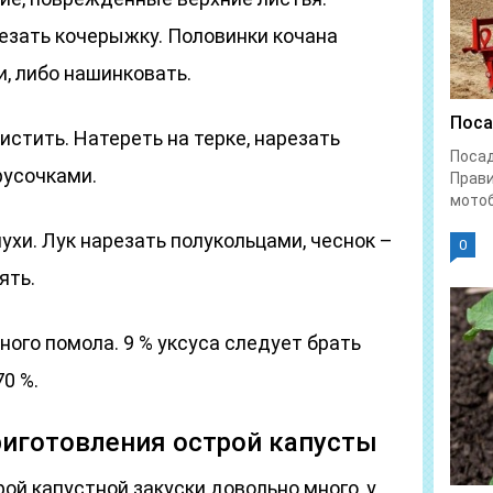
езать кочерыжку. Половинки кочана
и, либо нашинковать.
Поса
стить. Натереть на терке, нарезать
Поса
русочками.
Прави
мотоб
ухи. Лук нарезать полукольцами, чеснок –
0
ять.
ного помола. 9 % уксуса следует брать
70 %.
риготовления острой капусты
ой капустной закуски довольно много, у