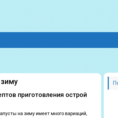
 зиму
П
ептов приготовления острой
капусты на зиму имеет много вариаций,