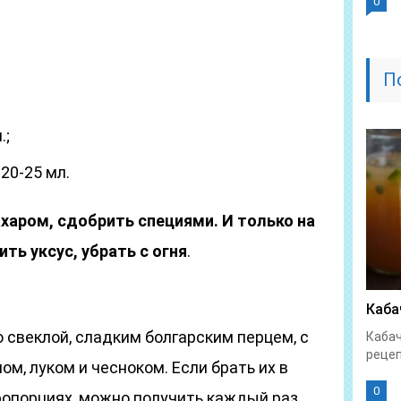
0
П
.;
20-25 мл.
ахаром, сдобрить специями. И только на
ть уксус, убрать с огня
.
Каба
 свеклой, сладким болгарским перцем, с
Кабач
рецеп
м, луком и чесноком. Если брать их в
0
ропорциях, можно получить каждый раз