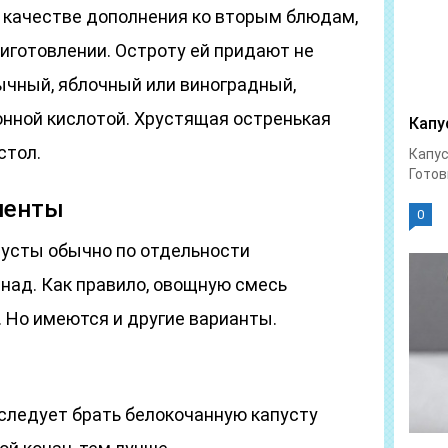
 в качестве дополнения ко вторым блюдам,
риготовлении. Остроту ей придают не
бычный, яблочный или виноградный,
нной кислотой. Хрустящая остренькая
Капу
стол.
Капус
Готов
иенты
0
пусты обычно по отдельности
над. Как правило, овощную смесь
 Но имеются и другие варианты.
 следует брать белокочанную капусту