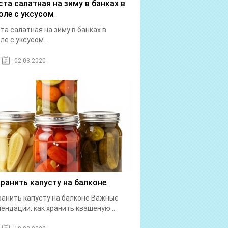
ста салатная на зиму в банках в
оле с уксусом
та салатная на зиму в банках в
ле с уксусом...
02.03.2020
хранить капусту на балконе
ранить капусту на балконе Важные
ендации, как хранить квашеную...