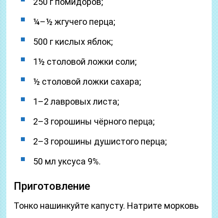
250 г помидоров;
¼–½ жгучего перца;
500 г кислых яблок;
1½ столовой ложки соли;
½ столовой ложки сахара;
1–2 лавровых листа;
2–3 горошины чёрного перца;
2–3 горошины душистого перца;
50 мл уксуса 9%.
Приготовление
Тонко нашинкуйте капусту. Натрите морковь