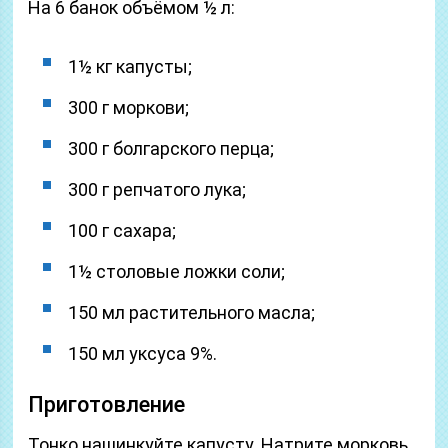
На 6 банок объёмом ½ л:
1½ кг капусты;
300 г моркови;
300 г болгарского перца;
300 г репчатого лука;
100 г сахара;
1½ столовые ложки соли;
150 мл растительного масла;
150 мл уксуса 9%.
Приготовление
Тонко нашинкуйте капусту. Натрите морковь