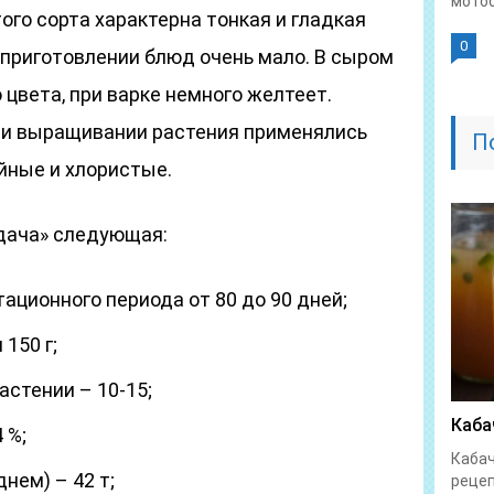
мотоб
ого сорта характерна тонкая и гладкая
0
 приготовлении блюд очень мало. В сыром
 цвета, при варке немного желтеет.
при выращивании растения применялись
П
йные и хлористые.
дача» следующая:
ационного периода от 80 до 90 дней;
150 г;
астении – 10-15;
Каба
 %;
Кабач
днем) – 42 т;
рецеп