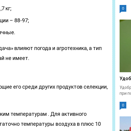
7 кг;
0
ии – 88-97;
ичные.
ача» влияют погода и агротехника, а тип
ай не имеет.
Удоб
щие его среди других продуктов селекции,
Удобр
при п
0
ким температурам . Для активного
таточно температуры воздуха в плюс 10