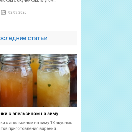
локом с окучником, плугом...
02.03.2020
оследние статьи
чки с апельсином на зиму
ки с апельсином на зиму 13 вкусных
тов приготовления варенья...