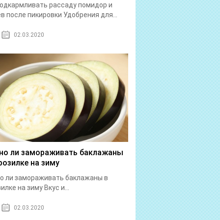
одкармливать рассаду помидор и
в после пикировки Удобрения для...
02.03.2020
о ли замораживать баклажаны
розилке на зиму
о ли замораживать баклажаны в
илке на зиму Вкус и...
02.03.2020