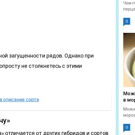
Чем п
перце
0
ной загущенности рядов. Однако при
опросту не столкнетесь с этими
Можн
а описание сорта
в мо
Можн
мороз
чу»
0
» отличается от других гибридов и сортов