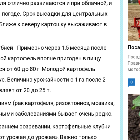
ля отлично развиваются и при облачной, и
 погоде. Срок высадки для центральных
. Ближе к северу картошку высаживают в
бней . Примерно через 1,5 месяца после
Поса
Поса
ой картофель вполне пригоден в пищу.
Прави
я от 60 до 80 г. Молодой картофель
мотоб
с. Величина урожайности с 1 га после 2
0
ляет от 20 до 25 т.
иям (рак картофеля, ризоктониоз, мозаика,
ными заболеваниями бывает очень редко.
 раннем созревании, картофельные клубни
от урожая до урожая». Важно только