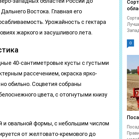
еверо-западных областей России до
Сорт
обла
 Дальнего Востока. Главная его
Сорта
осабливаемость. Урожайность с гектара
Лучши
Запад
ловиях жаркого и засушливого лета.
0
стика
щные 40-сантиметровые кусты с густыми
ктерным рассечением, окраска ярко-
, но обильно. Соцветия собраны
белоснежного цвета, с отогнутыми книзу
Поса
й и овальной формы, с небольшим числом
Поса
ьируется от желтовато-кремового до
Прави