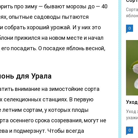
Сорт
орить про зиму — бывают морозы до — 40
Сорта
яблон
виях, опытные садоводы пытаются
 собрать хороший урожай. И у них это
0
блони прижился на новом месте и начал
его посадить. О посадке яблонь весной,
онь для Урала
тить внимание на зимостойкие сорта
х селекционных станциях. В первую
Уход
 летним сортам, у которых плоды
Уход 
ухажи
рта осеннего срока созревания, могут не
ева и подмерзнут. Чтобы всегда
0