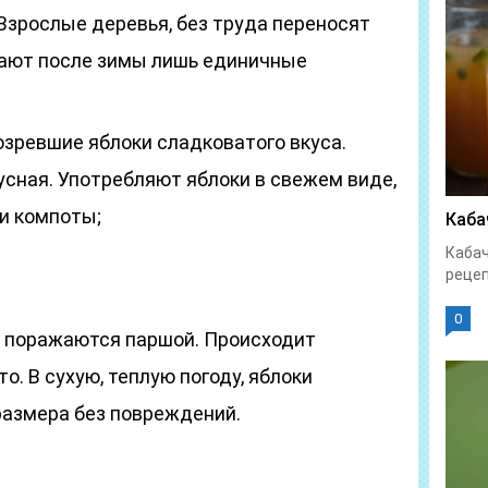
Взрослые деревья, без труда переносят
ают после зимы лишь единичные
зревшие яблоки сладковатого вкуса.
усная. Употребляют яблоки в свежем виде,
ли компоты;
Каба
Кабач
рецеп
0
и поражаются паршой. Происходит
о. В сухую, теплую погоду, яблоки
азмера без повреждений.