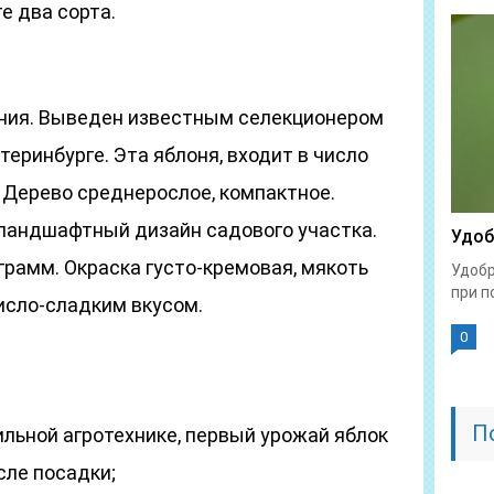
е два сорта.
ания. Выведен известным селекционером
теринбурге. Эта яблоня, входит в число
 Дерево среднерослое, компактное.
ландшафтный дизайн садового участка.
Удоб
грамм. Окраска густо-кремовая, мякоть
Удобр
при п
исло-сладким вкусом.
0
П
ильной агротехнике, первый урожай яблок
сле посадки;