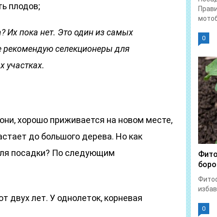
ь плодов;
Прави
мотоб
? Их пока нет. Это один из самых
0
е рекомендую селекционеры для
 участках.
они, хорошо приживается на новом месте,
стает до большого дерева. Но как
для посадки? По следующим
Фито
боро
Фитоф
избав
 двух лет. У однолеток, корневая
0