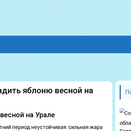
адить яблоню весной на
П
весной на Урале
етний период неустойчивая: сильная жара