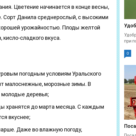
ания. Цветение начинается в конце весны,
е. Сорт Данила среднерослый, с высокими
Удоб
 хорошей урожайностью. Плоды желтой
Удобр
, кисло-сладкого вкуса.
при п
0
уровым погодным условиям Уральского
ит малоснежные, морозные зимы. В
 молодые деревья;
ды хранятся до марта месяца. С каждым
ся вкуснее;
Поса
парше. Даже во влажную погоду,
Поса