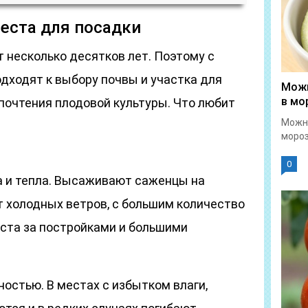
еста для посадки
т несколько десятков лет. Поэтому с
дходят к выбору почвы и участка для
Можн
в мо
почтения плодовой культуры. Что любит
Можн
мороз
0
а и тепла. Высаживают саженцы на
 холодных ветров, с большим количество
еста за постройками и большими
остью. В местах с избытком влаги,