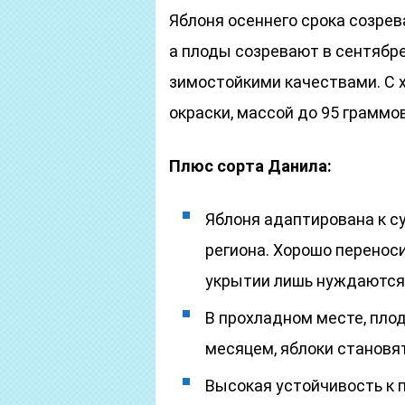
Яблоня осеннего срока созрев
а плоды созревают в сентябр
зимостойкими качествами. С
окраски, массой до 95 граммов
Плюс сорта Данила:
Яблоня адаптирована к с
региона. Хорошо перенос
укрытии лишь нуждаются
В прохладном месте, пло
месяцем, яблоки становят
Высокая устойчивость к 