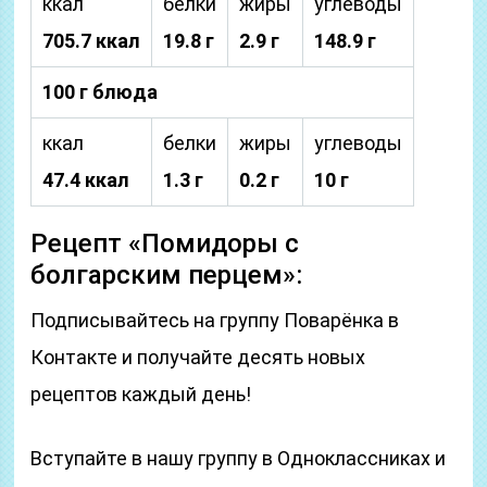
ккал
белки
жиры
углеводы
705.7 ккал
19.8 г
2.9 г
148.9 г
100 г блюда
ккал
белки
жиры
углеводы
47.4 ккал
1.3 г
0.2 г
10 г
Рецепт «Помидоры с
болгарским перцем»:
Подписывайтесь на группу Поварёнка в
Контакте и получайте десять новых
рецептов каждый день!
Вступайте в нашу группу в Одноклассниках и