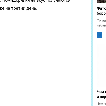
. Помидорчики на вкус получаются
е на третий день.
Фито
боро
Фитоф
избав
0
Чем 
и пе
Чем п