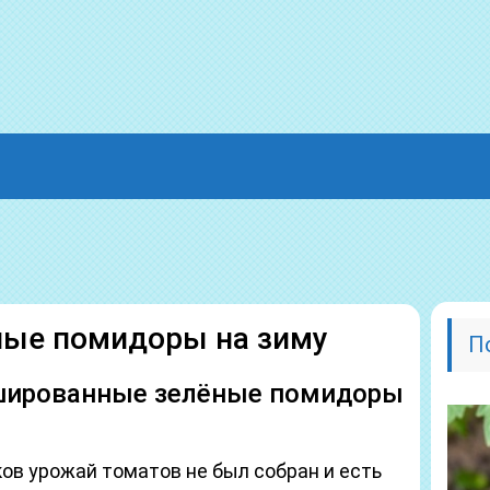
ные помидоры на зиму
П
шированные зелёные помидоры
ов урожай томатов не был собран и есть