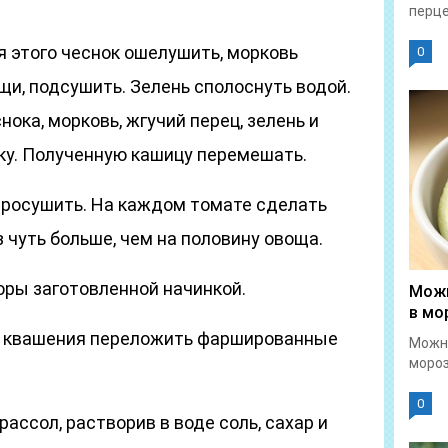
перце
я этого чеснок ошелушить, морковь
0
щи, подсушить. Зелень сполоснуть водой.
нока, морковь, жгучий перец, зелень и
ку. Полученную кашицу перемешать.
росушить. На каждом томате сделать
 чуть больше, чем на половину овоща.
ры заготовленной начинкой.
Можн
в мо
я квашения переложить фаршированные
Можн
мороз
0
ассол, растворив в воде соль, сахар и