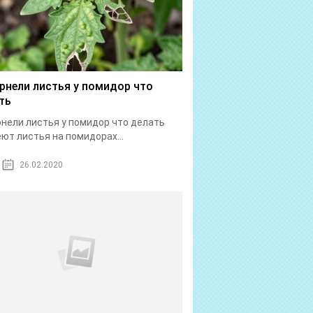
рнели листья у помидор что
ть
нели листья у помидор что делать
ют листья на помидорах...
26.02.2020