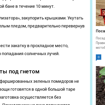
й бане в течение 10 минут.
лизатора», закупорить крышками. Укутать
еплым пледом, предварительно перевернув
Поса
Поса
Прави
ести закатку в прохладное место,
мотоб
 попадания солнечных лучей.
0
ты под гнетом
 фаршированных зеленых помидоров не
вощи готовятся в одной большой таре
 заготовка осуществляется без