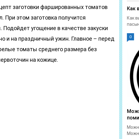
ецепт заготовки фаршированных томатов
Как 
. При этом заготовка получится
Как в
пасын
. Подойдет угощение в качестве закуски
0
но и на праздничный ужин. Главное – перед
релые томаты среднего размера без
червоточин на кожице.
Можн
пом
Можно
Можно