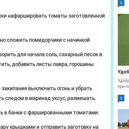
0
жки нафаршировать томаты заготовленной
тно сложить помидорчики с начинкой
орить для начала соль, сахарный песок в
тить, добавить листы лавра, горошины
Удоб
Удобр
при п
 закипания выключить огонь и убрать
ть следом в маринад уксус, размешать.
0
ь в банки с фаршированными томатами.
ару крышками и отправить заготовку на