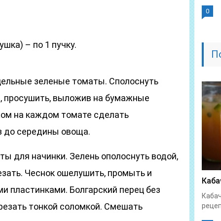
0
ушка) – по 1 пучку.
П
цельные зеленые томаты. Сполоснуть
, просушить, выложив на бумажные
ом на каждом томате сделать
 до середины овоща.
ты для начинки. Зелень ополоснуть водой,
езать. Чеснок ошелушить, промыть и
Каба
и пластинками. Болгарский перец без
Кабач
резать тонкой соломкой. Смешать
рецеп