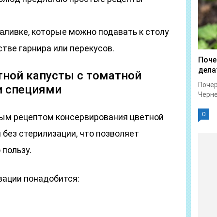
аливке, которые можно подавать к столу
стве гарнира или перекусов.
Поче
дела
тной капусты с томатной
Почер
и специями
Черне
0
ым рецептом консервирования цветной
 без стерилизации, что позволяет
пользу.
вации понадобится: