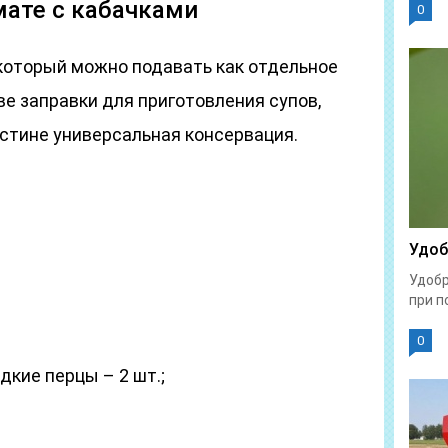
мате с кабачками
0
который можно подавать как отдельное
ве заправки для приготовления супов,
стине универсальная консервация.
Удоб
Удобр
при п
0
кие перцы – 2 шт.;