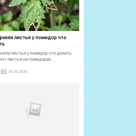
рнели листья у помидор что
ть
нели листья у помидор что делать
ют листья на помидорах...
26.02.2020