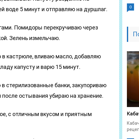
0
й воде 5 минут и отправляю на дуршлаг.
гами. Помидоры перекручиваю через
П
ой. Зелень измельчаю.
 в кастрюле, вливаю масло, добавляю
кладу капусту и варю 15 минут.
 в стерилизованные банки, закупориваю
 после остывания убираю на хранение.
ое, с отличным вкусом и приятным
Каба
Кабач
рецеп