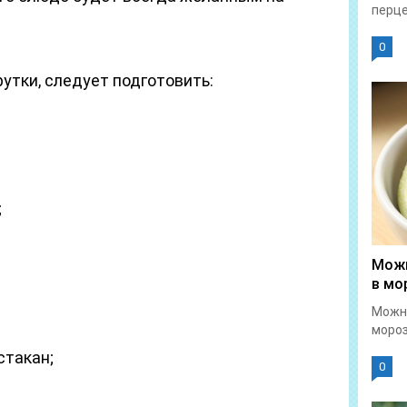
перце
0
рутки, следует подготовить:
;
Можн
в мо
Можн
мороз
стакан;
0