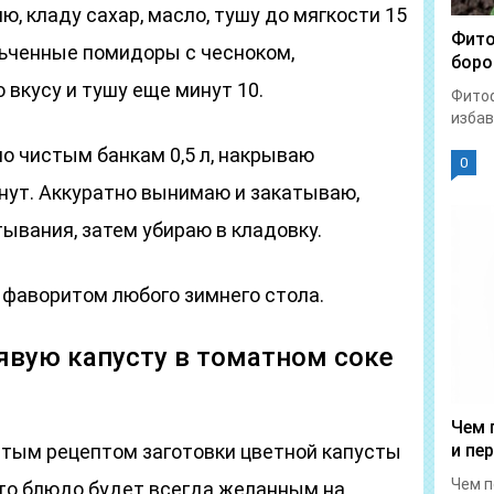
, кладу сахар, масло, тушу до мягкости 15
Фито
ьченные помидоры с чесноком,
боро
 вкусу и тушу еще минут 10.
Фитоф
избав
о чистым банкам 0,5 л, накрываю
0
нут. Аккуратно вынимаю и закатываю,
ывания, затем убираю в кладовку.
 фаворитом любого зимнего стола.
явую капусту в томатном соке
Чем 
тым рецептом заготовки цветной капусты
и пе
Чем п
Это блюдо будет всегда желанным на