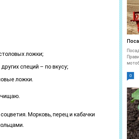
Поса
Поса
 столовых ложки;
Прави
мотоб
других специй – по вкусу;
0
ловые ложки.
очищаю.
соцветия. Морковь, перец и кабачки
кольцами.