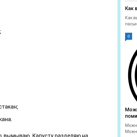
Как 
Как в
пасын
;
0
стакан;
Можн
пом
кана.
Можно
Можно
, вымываю. Капусту разделяю на