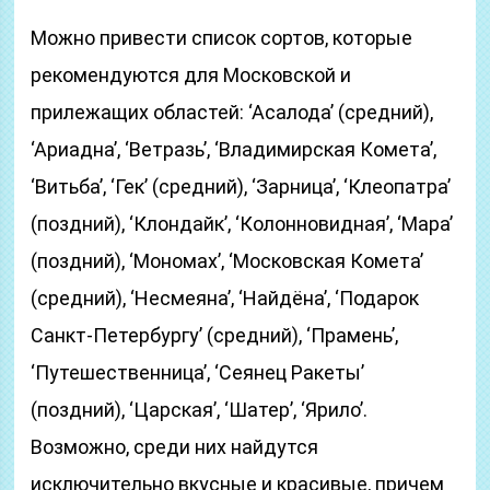
Можно привести список сортов, которые
рекомендуются для Московской и
прилежащих областей: ‘Асалода’ (средний),
‘Ариадна’, ‘Ветразь’, ‘Владимирская Комета’,
‘Витьба’, ‘Гек’ (средний), ‘Зарница’, ‘Клеопатра’
(поздний), ‘Клондайк’, ‘Колонновидная’, ‘Мара’
(поздний), ‘Мономах’, ‘Московская Комета’
(средний), ‘Несмеяна’, ‘Найдёна’, ‘Подарок
Санкт-Петербургу’ (средний), ‘Прамень’,
‘Путешественница’, ‘Сеянец Ракеты’
(поздний), ‘Царская’, ‘Шатер’, ‘Ярило’.
Возможно, среди них найдутся
исключительно вкусные и красивые, причем