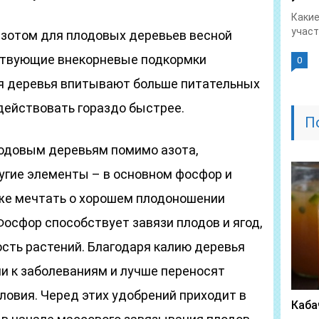
Какие
участ
зотом для плодовых деревьев весной
твующие внекорневые подкормки
0
ья деревья впитывают больше питательных
действовать гораздо быстрее.
П
одовым деревьям помимо азота,
угие элементы – в основном фосфор и
аже мечтать о хорошем плодоношении
Фосфор способствует завязи плодов и ягод,
сть растений. Благодаря калию деревья
и к заболеваниям и лучше переносят
ловия. Черед этих удобрений приходит в
Каба