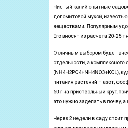
Чистый калий опытные садово
доломитовой мукой, известью
веществами. Популярным удоб
Его вносят из расчета 20-25 г н
Отличным выбором будет внес
отдельности, а комплексного
(NH4H2PO4+NH4NO3+KCL), куд
питания растений – азот, фосф
50 г на приствольный круг, пр
это нужно заделать в почву, а
Через 2 недели в саду стоит 
опрыскивая крону гуминовым у