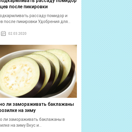
подкармливать рассаду помидор
рцев после пикировки
одкармливать рассаду помидор и
в после пикировки Удобрения для...
02.03.2020
о ли замораживать баклажаны
розилке на зиму
о ли замораживать баклажаны в
илке на зиму Вкус и...