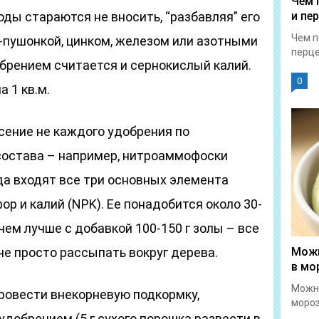
Чем 
ды стараются не вносить, “разбавляя” его
и пе
Чем п
-пушонкой, цинком, железом или азотными
перце
рением считается и сернокислый калий.
0
а 1 кв.м.
ение не каждого удобрения по
 состава – например, нитроаммофоски
а входят все три основных элемента
ор и калий (NPK). Ее понадобится около 30-
ичем лучше с добавкой 100-150 г золы – все
 не просто рассыпать вокруг дерева.
Можн
в мо
Можн
провести внекорневую подкормку,
мороз
добрением (5 г сухого порошка развести в