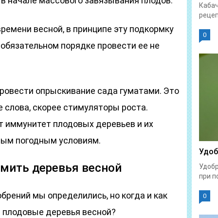
и в начале массового завязывания плодов.
Кабач
рецеп
времени весной, в принципе эту подкормку
0
 обязательном порядке провести ее не
провести опрыскивание сада гуматами. Это
 слова, скорее стимуляторы роста.
 иммунитет плодовых деревьев и их
ным погодным условиям.
Удоб
рмить деревья весной
Удобр
при п
обрений мы определились, но когда и как
0
 плодовые деревья весной?