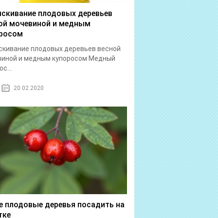
скивание плодовых деревьев
ой мочевиной и медным
росом
кивание плодовых деревьев весной
виной и медным купоросом Медный
с...
20.02.2020
е плодовые деревья посадить на
тке