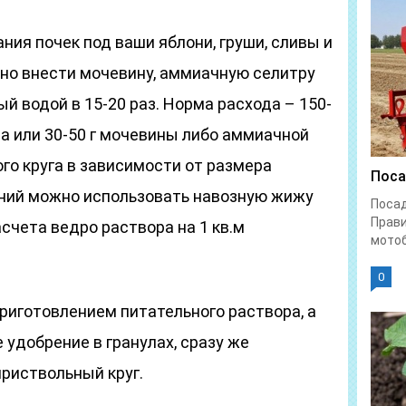
ния почек под ваши яблони, груши, сливы и
но внести мочевину, аммиачную селитру
й водой в 15-20 раз. Норма расхода – 150-
та или 30-50 г мочевины либо аммиачной
ого круга в зависимости от размера
Поса
ений можно использовать навозную жижу
Поса
Прави
расчета ведро раствора на 1 кв.м
мотоб
0
риготовлением питательного раствора, а
 удобрение в гранулах, сразу же
риствольный круг.