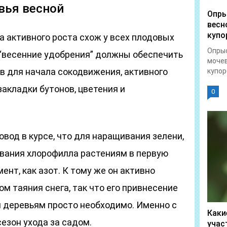
вья весной
Опры
весн
купо
 активного роста схож у всех плодовых
Опрыс
 “весенние удобрения” должны обеспечить
моче
в для начала сокодвижения, активного
купоро
акладки бутонов, цветения и
0
од в курсе, что для наращивания зелени,
вания хлорофилла растениям в первую
нт, как азот. К тому же он активно
м таяния снега, так что его привнесение
м деревьям просто необходимо. Именно с
Каки
сезон ухода за садом.
учас