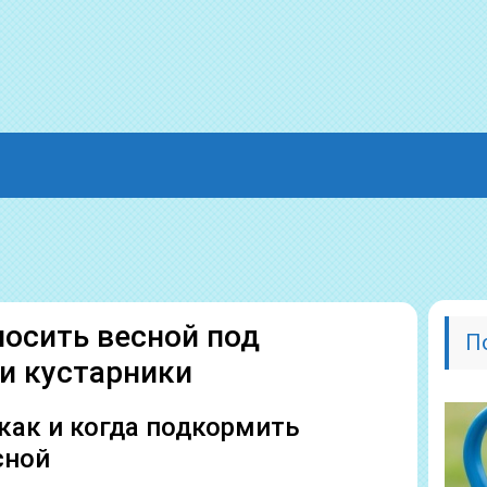
носить весной под
П
и кустарники
 как и когда подкормить
сной