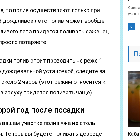
Какие
е, то полив осуществляют только при
участ
В дождливое лето полив может вообще
0
шливого лета придется поливать саженец
 просто потеряете.
П
адки полив стоит проводить не реже 1
е дождевальной установкой, следите за
около 2 часов (этот режим относится к
в засуху придется поливать чаще).
орой год после посадки
а вашем участке полив уже не столь
он. Теперь вы будете поливать деревце
Каба