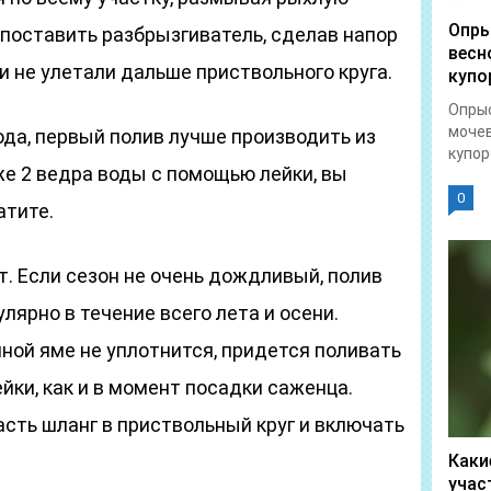
Опры
поставить разбрызгиватель, сделав напор
весн
 не улетали дальше приствольного круга.
купо
Опрыс
моче
ода, первый полив лучше производить из
купоро
же 2 ведра воды с помощью лейки, вы
0
атите.
т. Если сезон не очень дождливый, полив
лярно в течение всего лета и осени.
чной яме не уплотнится, придется поливать
ки, как и в момент посадки саженца.
сть шланг в приствольный круг и включать
Каки
учас