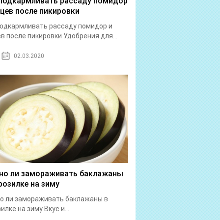
подкармливать рассаду помидор
рцев после пикировки
одкармливать рассаду помидор и
в после пикировки Удобрения для...
02.03.2020
о ли замораживать баклажаны
розилке на зиму
о ли замораживать баклажаны в
илке на зиму Вкус и...