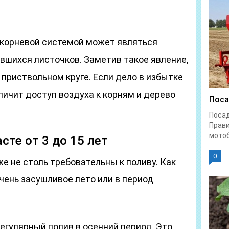
корневой системой может являться
вшихся листочков. Заметив такое явление,
 приствольном круге. Если дело в избытке
еличит доступ воздуха к корням и дерево
Поса
Поса
Прави
мотоб
сте от 3 до 15 лет
0
же не столь требовательны к поливу. Как
очень засушливое лето или в период
егулярный полив в осенний период. Это