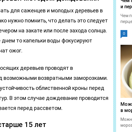
Чем 
и пе
ать для саженцев и молодых деревьев в
Чем п
ко нужно помнить, что делать это следует
перце
ечером на закате или после захода солнца.
0
 днем то капельки воды фокусируют
чат ожог.
осящих деревьев проводят в
ед возможными возвратными заморозками.
 устойчивость облиственной кроны перед
ур. В этом случае дождевание проводится
Можн
ивается перед рассветом.
в мо
Можн
старше 15 лет
мороз