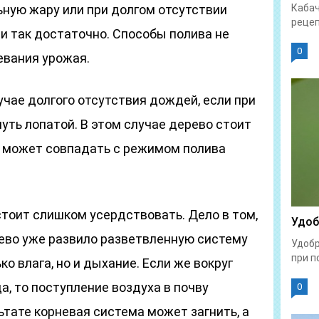
ьную жару или при долгом отсутствии
Кабач
рецеп
и так достаточно. Способы полива не
0
евания урожая.
учае долгого отсутствия дождей, если при
нуть лопатой. В этом случае дерево стоит
а может совпадать с режимом полива
 стоит слишком усердствовать. Дело в том,
Удоб
ево уже развило разветвленную систему
Удобр
при п
ко влага, но и дыхание. Если же вокруг
а, то поступление воздуха в почву
0
ьтате корневая система может загнить, а