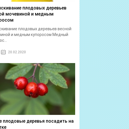
скивание плодовых деревьев
ой мочевиной и медным
росом
кивание плодовых деревьев весной
виной и медным купоросом Медный
с...
20.02.2020
е плодовые деревья посадить на
тке