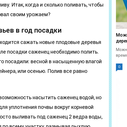
иву. Итак, когда и сколько поливать, чтобы
овал своим урожаем?
ьев в год посадки
Можн
дере
иходится сажать новые плодовые деревья
Можно
сле посадки саженец необходимо полить.
время
его посадили: весной в насыщенную влагой
0
ейнера, или осенью. Полив все равно
 возможность насытить саженец водой, но
для уплотнения почвы вокруг корневой
осто выливать под саженец 2 ведра воды,
я по всему участку, размывая рыхлую