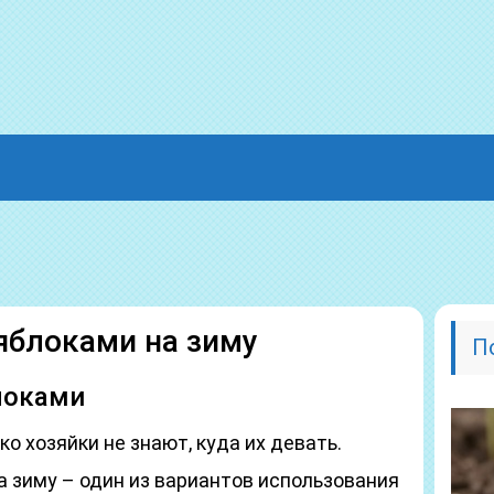
 яблоками на зиму
П
локами
о хозяйки не знают, куда их девать.
а зиму – один из вариантов использования