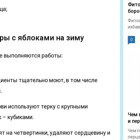
Фито
ца;
боро
Фитоф
избав
ры с яблоками на зиму
0
дке выполняются работы:
диенты тщательно моют, в том числе
.
ви используют терку с крупными
Чем 
 – кубиками.
и пе
Чем п
ят на четвертинки, удаляют сердцевину и
перце