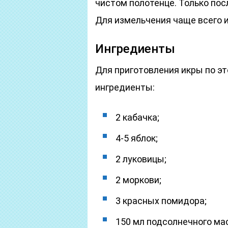
чистом полотенце. Только пос
Для измельчения чаще всего 
Ингредиенты
Для приготовления икры по э
ингредиенты:
2 кабачка;
4-5 яблок;
2 луковицы;
2 моркови;
3 красных помидора;
150 мл подсолнечного ма