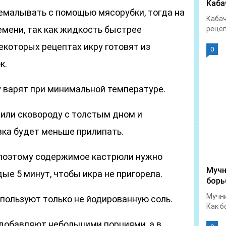
Каба
емалывать с помощью мясорубки, тогда на
Кабач
емени, так как жидкость быстрее
рецеп
екоторых рецептах икру готовят из
0
к.
 варят при минимальной температуре.
или сковороду с толстым дном и
вка будет меньше прилипать.
 поэтому содержимое кастрюли нужно
Мучн
е 5 минут, чтобы икра не пригорела.
бор
Мучни
спользуют только не йодированную соль.
Как б
 добавляют небольшими порциями, а в