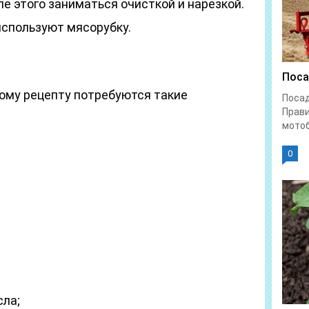
ле этого заниматься очисткой и нарезкой.
используют мясорубку.
Поса
тому рецепту потребуются такие
Поса
Прави
мотоб
0
сла;