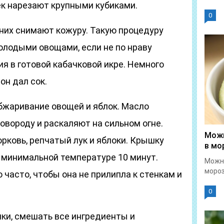
к нарезают крупными кубиками.
0
 них снимают кожуру. Такую процедуру
олодыми овощами, если не по нраву
я в готовой кабачковой икре. Немного
он дал сок.
бжаривание овощей и яблок. Масло
овороду и раскаляют на сильном огне.
Можн
ковь, репчатый лук и яблоки. Крышку
в мо
 минимальной температуре 10 минут.
Можн
мороз
часто, чтобы она не прилипла к стенкам и
0
чки, смешать все ингредиенты и