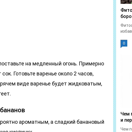
Фито
боро
Фитоф
избав
0
поставьте на медленный огонь. Примерно
сок. Готовьте варенье около 2 часов,
орячем виде варенье будет жидковатым,
теет.
 бананов
Чем 
и пе
ероятно ароматным, а сладкий банановый
Чем п
ную кислинку.