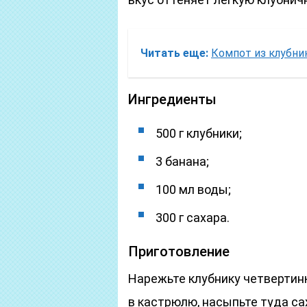
Читать еще:
Компот из клубни
Ингредиенты
500 г клубники;
3 банана;
100 мл воды;
300 г сахара.
Приготовление
Нарежьте клубнику четвертинк
в кастрюлю, насыпьте туда са