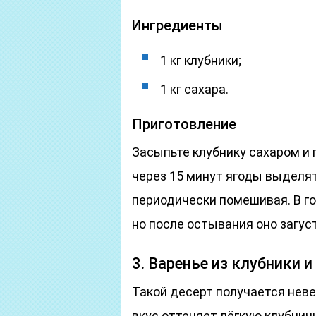
Ингредиенты
1 кг клубники;
1 кг сахара.
Приготовление
Засыпьте клубнику сахаром и 
через 15 минут ягоды выделят 
периодически помешивая. В г
но после остывания оно загус
3. Варенье из клубники и
Такой десерт получается нев
вкус оттеняет лёгкую клубнич