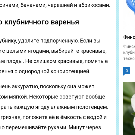
синами, бананами, черешней и абрикосами.
о клубничного варенья
Финс
убнику, удалите подпорченную. Если вы
Финск
е с целыми ягодами, выбирайте красивые,
клубн
техно
ые плоды. Не слишком красивые, помятые
ренья с однородной консистенцией.
0
чень аккуратно, поскольку она может
ком мягкой. Некоторые советуют вообще
тирать каждую ягоду влажным полотенцем.
грязная, положите её в ёмкость с водой и
о перемешивайте руками. Минут через