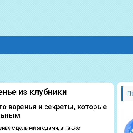
енье из клубники
П
го варенья и секреты, которые
льным
нье с целыми ягодами, а также