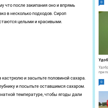
0
му что после закипания оно и впрямь
ако в несколько подходов. Сироп
остаются целыми и красивыми.
Удоб
Удобр
при п
в кастрюлю и засыпьте половиной сахара.
0
лубнику и посыпьте оставшимся сахаром.
мнатной температуре, чтобы ягоды дали