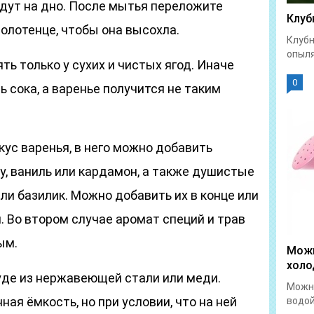
ядут на дно. После мытья переложите
Клуб
олотенце, чтобы она высохла.
Клубн
опыля
ь только у сухих и чистых ягод. Иначе
0
ь сока, а варенье получится не таким
ус варенья, в него можно добавить
у, ваниль или кардамон, а также душистые
ли базилик. Можно добавить их в конце или
. Во втором случае аромат специй и трав
ым.
Можн
холо
суде из нержавеющей стали или меди.
Можно
ая ёмкость, но при условии, что на ней
водой