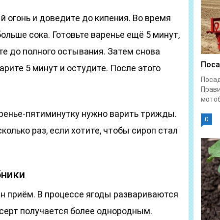
 огонь и доведите до кипения. Во время
ольше сока. Готовьте варенье ещё 5 минут,
ьте до полного остывания. Затем снова
Поса
арите 5 минут и остудите. После этого
Поса
Прави
мотоб
ренье-пятиминутку нужно варить трижды.
0
колько раз, если хотите, чтобы сироп стал
бники
ин приём. В процессе ягоды развариваются
есерт получается более однородным.