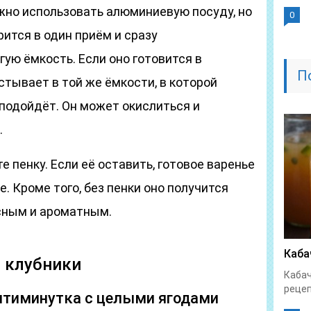
ожно использовать алюминиевую посуду, но
0
рится в один приём и сразу
ую ёмкость. Если оно готовится в
П
стывает в той же ёмкости, в которой
 подойдёт. Он может окислиться и
.
е пенку. Если её оставить, готовое варенье
. Кроме того, без пенки оно получится
сным и ароматным.
Каба
з клубники
Кабач
рецеп
пятиминутка с целыми ягодами