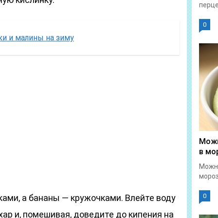
перце
0
ки и малины на зиму
Можн
в мо
Можн
мороз
0
ами, а бананы — кружочками. Влейте воду
хар и, помешивая, доведите до кипения на