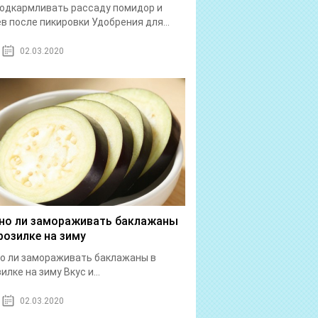
одкармливать рассаду помидор и
в после пикировки Удобрения для...
02.03.2020
о ли замораживать баклажаны
розилке на зиму
о ли замораживать баклажаны в
илке на зиму Вкус и...
02.03.2020