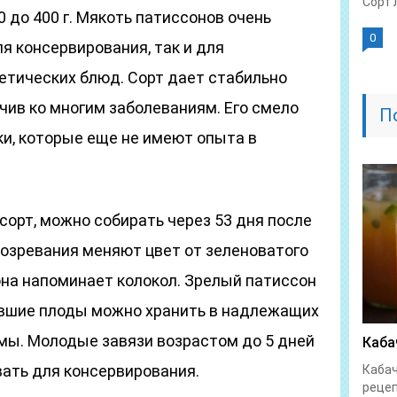
Сорт 
0 до 400 г. Мякоть патиссонов очень
0
ля консервирования, так и для
етических блюд. Сорт дает стабильно
чив ко многим заболеваниям. Его смело
П
ки, которые еще не имеют опыта в
сорт, можно собирать через 53 дня после
созревания меняют цвет от зеленоватого
она напоминает колокол. Зрелый патиссон
ревшие плоды можно хранить в надлежащих
мы. Молодые завязи возрастом до 5 дней
Каба
ать для консервирования.
Кабач
рецеп