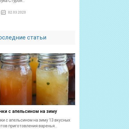
лука Стурон...
02.03.2020
оследние статьи
чки с апельсином на зиму
ки с апельсином на зиму 13 вкусных
тов приготовления варенья...