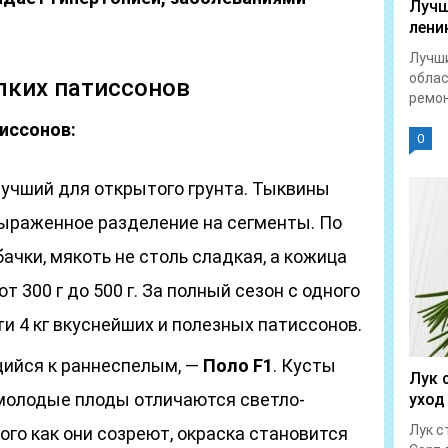
Лучш
лени
Лучши
облас
лких патиссонов
ремон
иссонов:
0
учший для открытого грунта. Тыквины
ыраженное разделение на сегменты. По
ачки, мякоть не столь сладкая, а кожица
 300 г до 500 г. За полный сезон с одного
и 4 кг вкуснейших и полезных патиссонов.
щийся к раннеспелым, —
Поло F1
. Кусты
Лук 
молодые плоды отличаются светло-
уход
Лук с
ого как они созреют, окраска становится