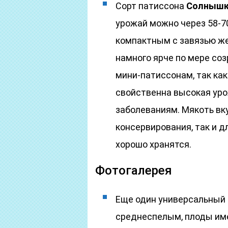
Сорт патиссона
Солныш
урожай можно через 58-7
компактным с завязью же
намного ярче по мере со
мини-патиссонам, так как
свойственна высокая уро
заболеваниям. Мякоть вку
консервирования, так и д
хорошо хранятся.
Фотогалерея
Еще один универсальный
среднеспелым, плоды име