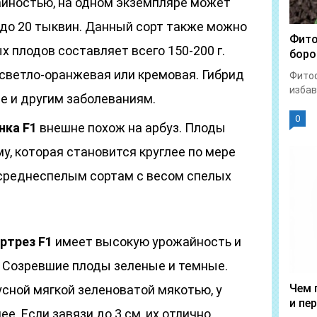
йностью, на одном экземпляре может
до 20 тыквин. Данный сорт также можно
Фито
х плодов составляет всего 150-200 г.
боро
 светло-оранжевая или кремовая. Гибрид
Фитоф
избав
е и другим заболеваниям.
0
нка F1
внешне похож на арбуз. Плоды
, которая становится круглее по мере
 среднеспелым сортам с весом спелых
ртрез F1
имеет высокую урожайность и
. Созревшие плоды зеленые и темные.
Чем 
сной мягкой зеленоватой мякотью, у
и пе
е. Если завязи до 3 см, их отлично