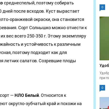
ко
среднеспелый, поэтому собирать
0
0 дней после всходов. Куст вырастает
лто-оранжевой окраски, она становится
зревания. Сорт Солнышко можно отнести к
 их вес всего 250-350 г. Этому экземпляру
жайность и устойчивость к различным
сная, поэтому подходит как для
ля летних салатов. Созревшие плоды
Удоб
Удобр
при п
0
 сорт —
НЛО Белый
. Относится к
ют округло-зубчатый край и похожи на