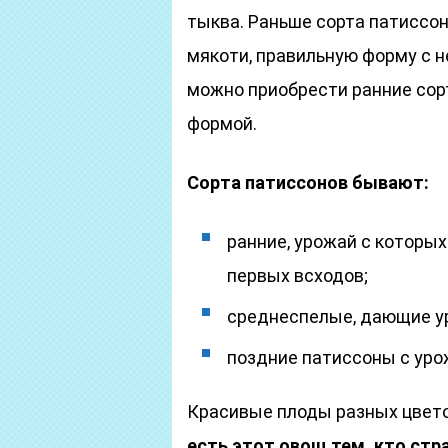
тыква. Раньше сорта патиссо
мякоти, правильную форму с 
можно приобрести ранние сор
формой.
Сорта патиссонов бывают:
ранние, урожай с которых
первых всходов;
среднеспелые, дающие ур
поздние патиссоны с урож
Красивые плоды разных цвето
есть этот овощ тем, кто стр