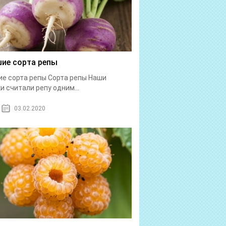
ие сорта репы
е сорта репы Сорта репы Наши
и считали репу одним...
03.02.2020