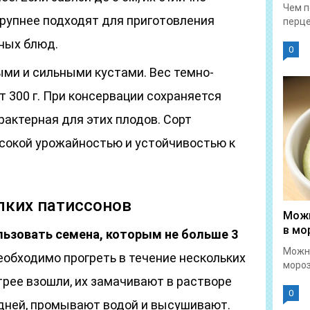
Чем п
крупнее подходят для приготовления
перце
ных блюд.
0
ыми и сильными кустами. Вес темно-
 300 г. При консервации сохраняется
рактерная для этих плодов. Сорт
сокой урожайностью и устойчивостью к
лких патиссонов
Можн
в мо
льзовать семена, которым не больше 3
Можн
еобходимо прогреть в течение нескольких
мороз
трее взошли, их замачивают в растворе
0
 дней, промывают водой и высушивают.