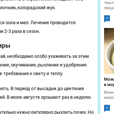
Чем п
олочник, колорадский жук.
перце
0
я зола и мел. Лечение проводится
2-3 раза в сезон.
шары
ай, необходимо особо ухаживать за этим
ние, окучивание, рыхление и удобрения.
 требования к свету и теплу.
Можн
в мо
ять. В период от высадки до цветения
Можн
й. В июле-августе орошают раз в неделю.
мороз
0
тельно нужно регулярно рыхлить почву. Но