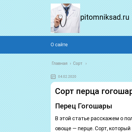
pitomniksad.ru
О сайте
Главная
›
Сорт
04.02.2020
Сорт перца гогоша
Перец Гогошары
В этой статье расскажем о п
овоще — перце. Сорт, который