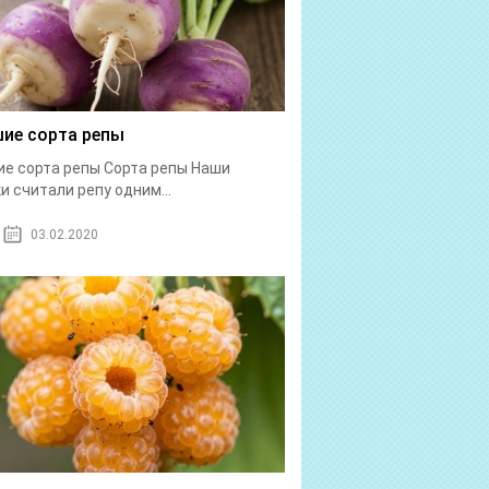
ие сорта репы
е сорта репы Сорта репы Наши
и считали репу одним...
03.02.2020