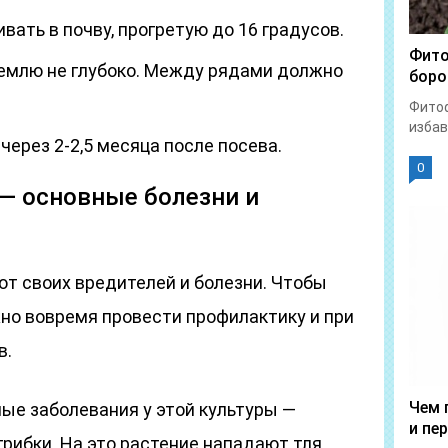
ать в почву, прогретую до 16 градусов.
Фито
емлю не глубоко. Между рядами должно
боро
Фитоф
избав
ерез 2-2,5 месяца после посева.
0
— основные болезни и
т своих вредителей и болезни. Чтобы
но вовремя провести профилактику и при
в.
Чем 
ые заболевания у этой культуры —
и пе
грибки. На это растение нападают тля,