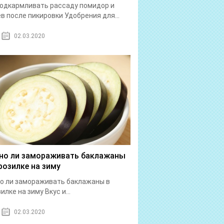
одкармливать рассаду помидор и
в после пикировки Удобрения для...
02.03.2020
о ли замораживать баклажаны
розилке на зиму
о ли замораживать баклажаны в
илке на зиму Вкус и...
02.03.2020