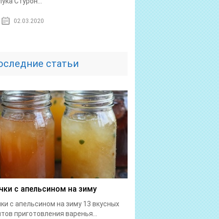
лука Стурон...
02.03.2020
оследние статьи
чки с апельсином на зиму
ки с апельсином на зиму 13 вкусных
тов приготовления варенья...