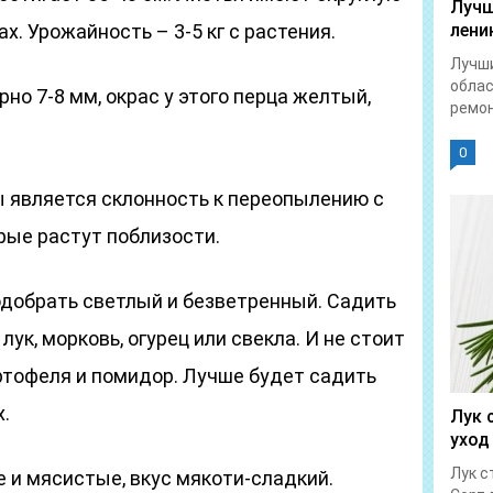
Лучш
х. Урожайность – 3-5 кг с растения.
лени
Лучши
облас
но 7-8 мм, окрас у этого перца желтый,
ремон
0
 является склонность к переопылению с
рые растут поблизости.
одобрать светлый и безветренный. Садить
 лук, морковь, огурец или свекла. И не стоит
ртофеля и помидор. Лучше будет садить
х.
Лук 
уход
Лук с
 и мясистые, вкус мякоти-сладкий.