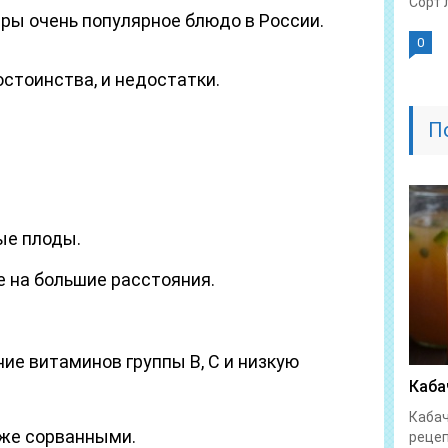
Сорт 
ы очень популярное блюдо в России.
0
остоинства, и недостатки.
П
ые плоды.
е на большие расстояния.
е витаминов группы В, С и низкую
Каба
Кабач
уже сорванными.
рецеп