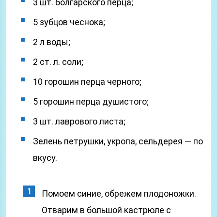
3 шт. болгарского перца;
5 зубцов чеснока;
2 л воды;
2 ст. л. соли;
10 горошин перца черного;
5 горошин перца душистого;
3 шт. лаврового листа;
Зелень петрушки, укропа, сельдерея — по
вкусу.
Помоем синие, обрежем плодоножки.
Отварим в большой кастрюле с