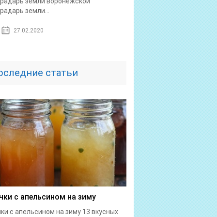
радарь земли воронежской
радарь земли...
27.02.2020
оследние статьи
чки с апельсином на зиму
ки с апельсином на зиму 13 вкусных