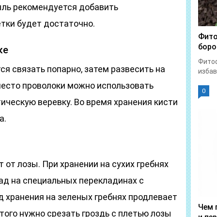
ыль рекомендуется добавить
етки будет достаточно.
Фито
боро
ке
Фитоф
я связать попарно, затем развесить на
избав
место проволоки можно использовать
0
ическую веревку. Во время хранения кисти
а.
от лозы. При хранении на сухих гребнях
ад на специальных перекладинах с
д хранения на зеленых гребнях продлевает
Чем 
этого нужно срезать гроздь с плетью лозы