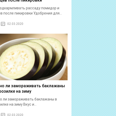
рцев после пикировки
одкармливать рассаду помидор и
в после пикировки Удобрения для...
02.03.2020
о ли замораживать баклажаны
розилке на зиму
о ли замораживать баклажаны в
илке на зиму Вкус и...
02.03.2020