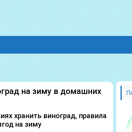
оград на зиму в домашних
П
иях хранить виноград, правила
ягод на зиму