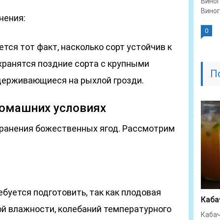
Виног
Виног
нения:
0
тся тот факт, насколько сорт устойчив к
хранятся поздние сорта с крупными
П
удерживающиеся на рыхлой грозди.
домашних условиях
ранения божественных ягод. Рассмотрим
буется подготовить, так как плодовая
Каба
ой влажности, колебаний температурного
Кабач