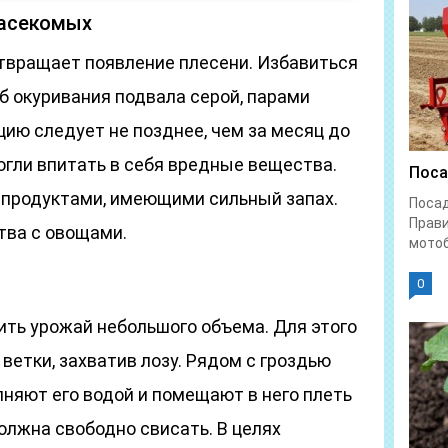
насекомых
твращает появление плесени. Избавиться
б окуривания подвала серой, парами
ию следует не позднее, чем за месяц до
могли впитать в себя вредные вещества.
Поса
 продуктами, имеющими сильный запах.
Поса
Прави
тва с овощами.
мотоб
0
ить урожай небольшого объема. Для этого
ветки, захватив лозу. Рядом с гроздью
лняют его водой и помещают в него плеть
олжна свободно свисать. В целях