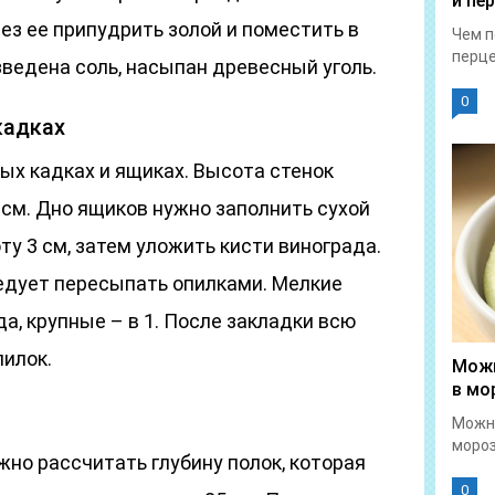
и пе
ез ее припудрить золой и поместить в
Чем п
перце
зведена соль, насыпан древесный уголь.
0
кадках
ых кадках и ящиках. Высота стенок
см. Дно ящиков нужно заполнить сухой
ту 3 см, затем уложить кисти винограда.
ледует пересыпать опилками. Мелкие
а, крупные – в 1. После закладки всю
илок.
Можн
в мо
Можн
мороз
но рассчитать глубину полок, которая
0