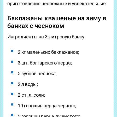
приготовления несложные и увлекательные.
Баклажаны квашеные на зиму в
банках с чесноком
Ингредиенты на 3-литровую банку:
2 кг маленьких баклажанов;
3 шт. болгарского перца;
5 зубцов чеснока;
2 л воды;
2 ст. л. соли;
10 горошин перца черного;
5 горошин перца душистого;