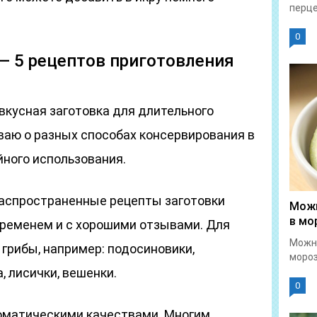
перце
0
 — 5 рецептов приготовления
 вкусная заготовка для длительного
ваю о разных способах консервирования в
йного использования.
аспространенные рецепты заготовки
Можн
в мо
временем и с хорошими отзывами. Для
Можн
грибы, например: подосиновики,
мороз
, лисички, вешенки.
0
оматическими качествами. Многим