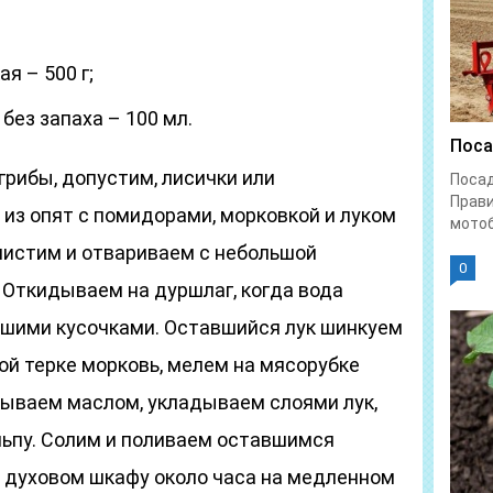
я – 500 г;
без запаха – 100 мл.
Поса
 грибы, допустим, лисички или
Поса
Прави
 из опят с помидорами, морковкой и луком
мотоб
 чистим и отвариваем с небольшой
0
. Откидываем на дуршлаг, когда вода
ьшими кусочками. Оставшийся лук шинкуем
ной терке морковь, мелем на мясорубке
ываем маслом, укладываем слоями лук,
льпу. Солим и поливаем оставшимся
 духовом шкафу около часа на медленном