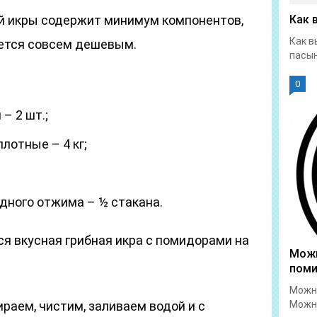
й икры содержит минимум компонентов,
Как 
Как в
ется совсем дешевым.
пасын
0
– 2 шт.;
лотные – 4 кг;
дного отжима – ½ стакана.
ся вкусная грибная икра с помидорами на
Можн
пом
Можно
раем, чистим, заливаем водой и с
Можно