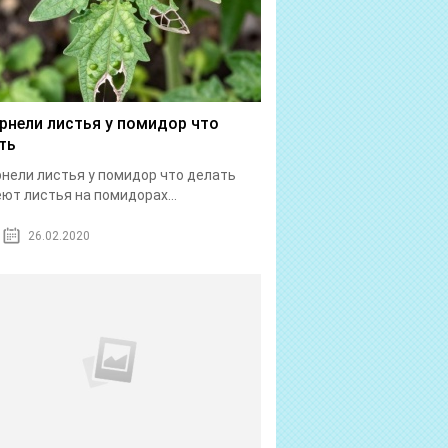
рнели листья у помидор что
ть
нели листья у помидор что делать
ют листья на помидорах...
26.02.2020