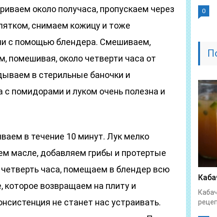
иваем около получаса, пропускаем через
0
пятком, снимаем кожицу и тоже
ли с помощью блендера. Смешиваем,
П
м, помешивая, около четверти часа от
дываем в стерильные баночки и
а с помидорами и луком очень полезна и
ваем в течение 10 минут. Лук мелко
ем масле, добавляем грибы и протертые
 четверть часа, помещаем в блендер всю
Каба
, которое возвращаем на плиту и
Кабач
онсистенция не станет нас устраивать.
рецеп