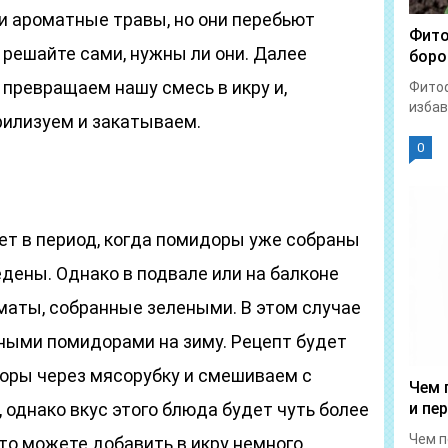
и ароматные травы, но они перебьют
Фито
о решайте сами, нужны ли они. Далее
боро
 превращаем нашу смесь в икру и,
Фитоф
избав
рилизуем и закатываем.
0
ет в период, когда помидоры уже собраны
дены. Однако в подвале или на балконе
маты, собранные зелеными. В этом случае
еными помидорами на зиму. Рецепт будет
оры через мясорубку и смешиваем с
Чем 
однако вкус этого блюда будет чуть более
и пе
Чем п
то можете добавить в икру немного