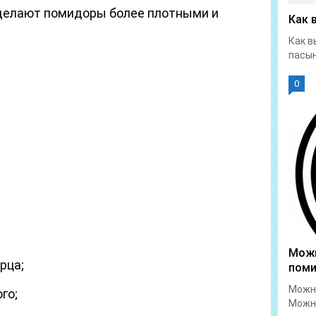
сделают помидоры более плотными и
Как 
Как в
пасын
0
Можн
рца;
пом
Можно
го;
Можно