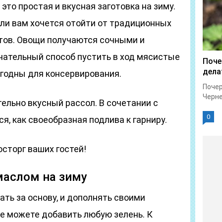
это простая и вкусная заготовка на зиму.
сли вам хочется отойти от традиционных
тов. Овощи получаются сочными и
чательный способ пустить в ход мясистые
Поче
дела
игодны для консервирования.
Почер
Черне
тельно вкусный рассол. В сочетании с
0
я, как своеобразная подлива к гарниру.
сторг ваших гостей!
маслом на зиму
ать за основу, и дополнять своими
 можете добавить любую зелень. К