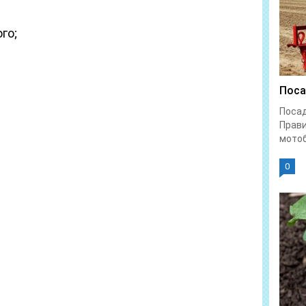
го;
Поса
Поса
Прави
мотоб
0