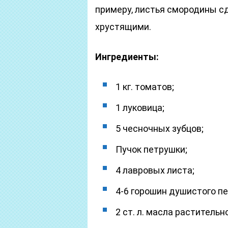
примеру, листья смородины 
хрустящими.
Ингредиенты:
1 кг. томатов;
1 луковица;
5 чесночных зубцов;
Пучок петрушки;
4 лавровых листа;
4-6 горошин душистого пе
2 ст. л. масла растительно