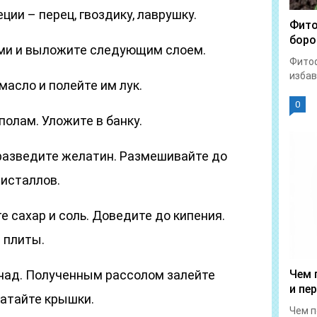
ции – перец, гвоздику, лаврушку.
Фито
боро
ами и выложите следующим слоем.
Фитоф
избав
масло и полейте им лук.
0
олам. Уложите в банку.
 разведите желатин. Размешивайте до
ристаллов.
е сахар и соль. Доведите до кипения.
с плиты.
над. Полученным рассолом залейте
Чем 
и пе
катайте крышки.
Чем п