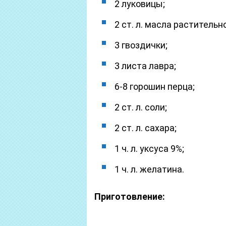
2 луковицы;
2 ст. л. масла растительно
3 гвоздички;
3 листа лавра;
6-8 горошин перца;
2 ст. л. соли;
2 ст. л. сахара;
1 ч. л. уксуса 9%;
1 ч. л. желатина.
Приготовление: