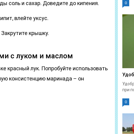
оды соль и сахар. Доведите до кипения.
0
ипит, влейте уксус.
. Закрутите крышку.
и с луком и маслом
ке красный лук. Попробуйте использовать
Удоб
ную консистенцию маринада – он
Удобр
при п
0