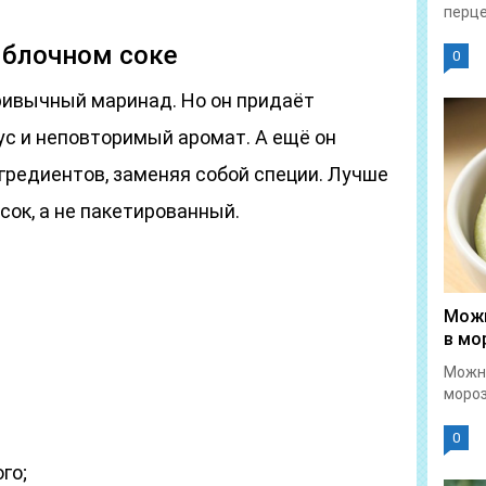
перце
яблочном соке
0
ривычный маринад. Но он придаёт
ус и неповторимый аромат. А ещё он
гредиентов, заменяя собой специи. Лучше
ок, а не пакетированный.
Можн
в мо
Можн
мороз
0
го;