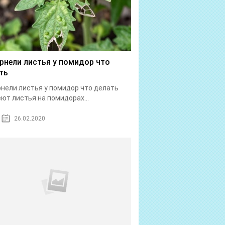
рнели листья у помидор что
ть
нели листья у помидор что делать
ют листья на помидорах...
26.02.2020