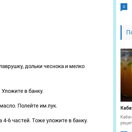
0
П
 лаврушку, дольки чеснока и мелко
 Уложите в банку.
масло. Полейте им лук.
Каба
Кабач
4-6 частей. Тоже уложите в банку.
рецеп