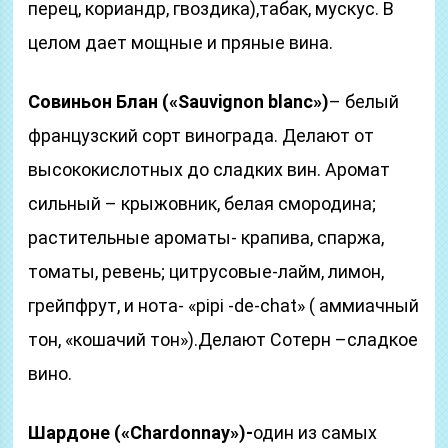
перец, кориандр, гвоздика),табак, мускус. В
целом дает мощные и пряные вина.
Совиньон Блан («Sauvignon blanc»)
– белый
французский сорт винограда. Делают от
высококислотных до сладких вин. Аромат
сильный – крыжовник, белая смородина;
растительные ароматы- крапива, спаржа,
томаты, ревень; цитрусовые-лайм, лимон,
грейпфрут, и нота- «pipi -de-chat» ( аммиачный
тон, «кошачий тон»).Делают Сотерн –сладкое
вино.
Шардоне («Сhardonnay»)-
один из самых