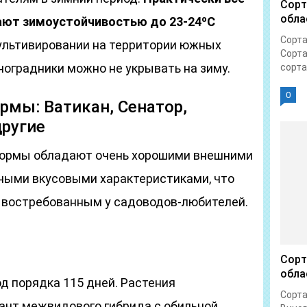
Сорт
обла
ют зимоустойчивостью до 23-24ºС
Сорта
ультивировании на территории южных
Сорта
ноградники можно не укрывать на зиму.
сорта.
0
мы: Ватикан, Сенатор,
другие
ормы обладают очень хорошими внешними
ными вкусовыми характеристиками, что
а востребованным у садоводов-любителей.
Сорт
обла
д порядка 115 дней. Растения
Сорта
нт межвидового гибрида с обильной