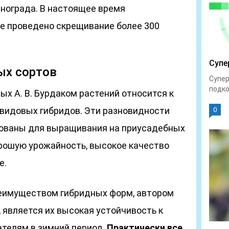
нограда. В настоящее время
е проведено скрещивание более 300
Супе
ых сортов
Супер
подко
х А. В. Бурдаком растений относится к
видовых гибридов. Эти разновидности
0
рованы для выращивания на приусадебных
рошую урожайность, высокое качество
е.
имуществом гибридных форм, автором
, является их высокая устойчивость к
телям в зимний период.
Практически все