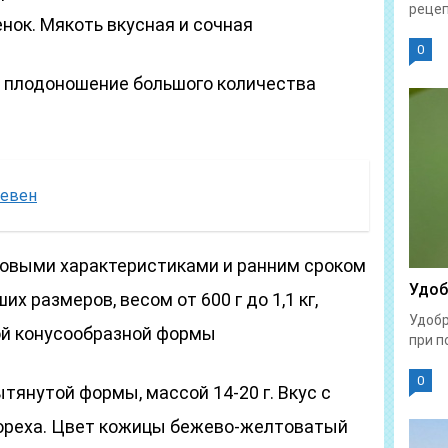
рецеп
нок. Мякоть вкусная и сочная
0
е плодоношение большого количества
левен
совыми характеристиками и ранним сроком
Удоб
х размеров, весом от 600 г до 1,1 кг,
Удобр
ой конусообразной формы
при п
0
вытянутой формы, массой 14-20 г. Вкус с
ореха. Цвет кожицы бежево-желтоватый