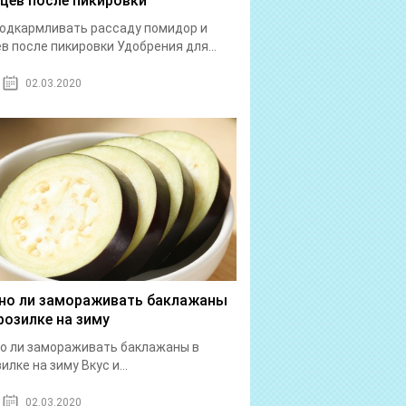
рцев после пикировки
одкармливать рассаду помидор и
в после пикировки Удобрения для...
02.03.2020
о ли замораживать баклажаны
розилке на зиму
о ли замораживать баклажаны в
илке на зиму Вкус и...
02.03.2020