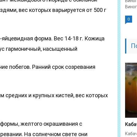
Виног
Виног
дями, вес которых варьируется от 500 г
0
о-яйцевидная форма. Вес 14-18 г. Кожица
П
кус гармоничный, насыщенный
ие побегов. Ранний срок созревания
 средних и крупных кистей, вес которых
й формы, желтого окрашивания с
Каба
ревании. На солнечном свете они
Кабач