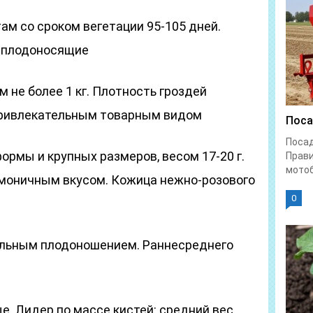
ам со сроком вегетации 95-105 дней.
о плодоносящие
 не более 1 кг. Плотность гроздей
привлекательным товарным видом
Поса
Поса
рмы и крупных размеров, весом 17-20 г.
Прави
мотоб
армоничным вкусом. Кожица нежно-розового
0
ильным плодоношением. Раннесреднего
. Лидер по массе кистей: средний вес