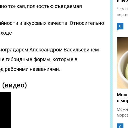
и пе
чно тонкая, полностью съедаемая
Чем п
перце
йности и вкусовых качеств. Относительно
0
уходе
иноградарем Александром Васильевичем
ые гибридные формы, которые в
д рабочими названиями.
 (видео)
Можн
в мо
Можн
мороз
0