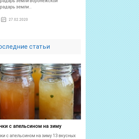
радарь земли воронежской
радарь земли...
27.02.2020
оследние статьи
чки с апельсином на зиму
ки с апельсином на зиму 13 вкусных