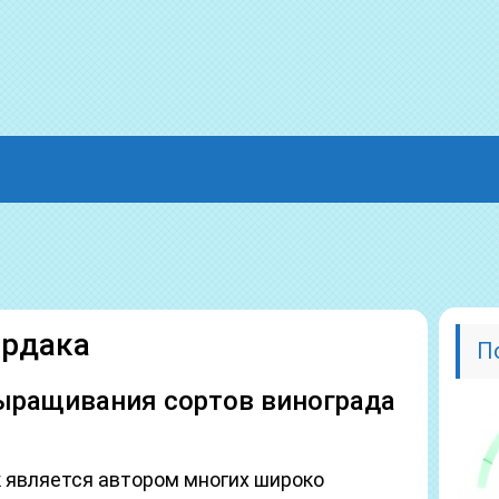
урдака
П
выращивания сортов винограда
 является автором многих широко